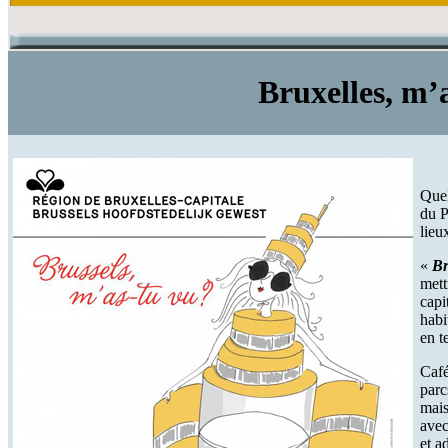
Bruxelles, m’
Quel
du P
lieu
«
Br
mett
capi
habi
en t
Café
parc
mais
avec
et a